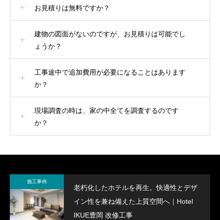
ン性を兼ね備えた上質空間へ｜Hotel IKUE
お見積りは無料ですか？
豊岡 改修工事
2024.04.03
2020.10.06
建物の図面がないのですが、お見積りは可能でし
ょうか？
工事途中で追加費用が必要になることはあります
か？
現場調査の時は、家の中全てを調査するのです
か？
施工事例
老朽化したホテルを再生。快適性とデザ
イン性を兼ね備えた上質空間へ｜Hotel
IKUE豊岡 改修工事