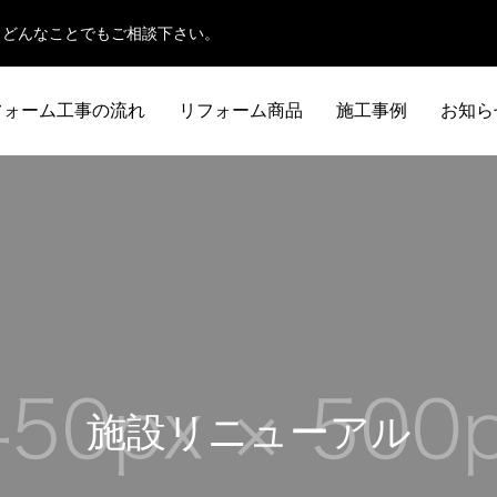
、どんなことでもご相談下さい。
フォーム工事の流れ
リフォーム商品
施工事例
お知ら
施工事例
施設リニューアル
洗面所
トイレ
作
躯体補強工事
SENMEN
TOILET