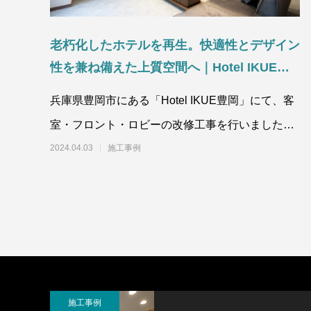
老朽化したホテルを再生。快適性とデザイン
性を兼ね備えた上質空間へ｜Hotel IKUE豊
岡 改修工事
兵庫県豊岡市にある「Hotel IKUE豊岡」にて、客
室・フロント・ロビーの改修工事を行いました。
改修前は、全体的に経年による古さ
2024.04.03
施工事例
施工事例