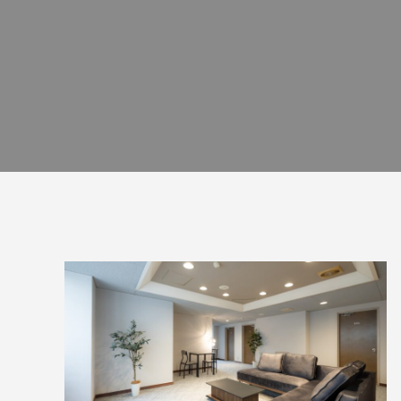
ン性を兼ね備えた上質空間へ｜Hotel IKUE
豊岡 改修工事
2024.04.03
2020.10.0