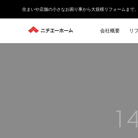
住まいや店舗の小さなお困り事から大規模リフォームまで
会社概要
リ
エクステリア
内装
老朽化したホテルを再生。快適性とデザイ
家具の制
EXTERIOR
INTERIOR