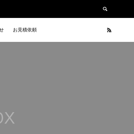
せ
お見積依頼
キッチン
バスルーム
和室改装工事
KITCHEN
BATHROOM