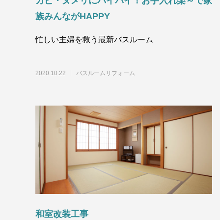
カビ・ヌメリにバイバイ！お手入れ楽～で家
族みんながHAPPY
忙しい主婦を救う最新バスルーム
2020.10.22
バスルームリフォーム
和室改装工事