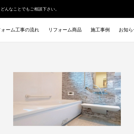
、どんなことでもご相談下さい。
フォーム工事の流れ
リフォーム商品
施工事例
お知ら
施工事例
洗面所
トイレ
作
躯体補強工事
SENMEN
TOILET