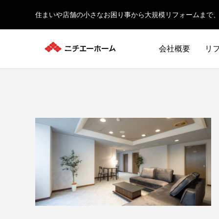
住まいや店舗の小さなお困り事から大規模リフォームまで
会社概要
リ
エクステリア
内装
老朽化したホテルを再生。快適性とデザイ
家具の制
EXTERIOR
INTERIOR