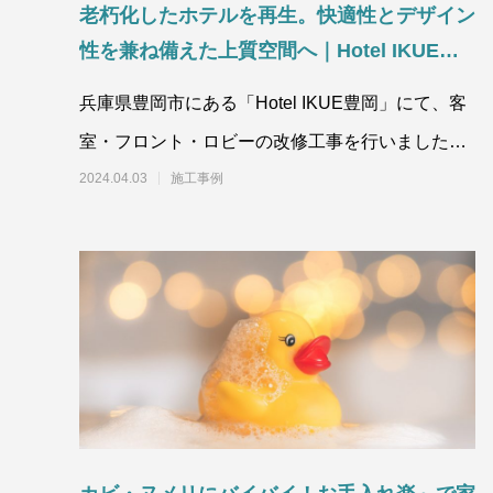
ン性を兼ね備えた上質空間へ｜Hotel IKUE
老朽化したホテルを再生。快適性とデザイン
豊岡 改修工事
2024.04.03
2020.10.0
性を兼ね備えた上質空間へ｜Hotel IKUE豊
岡 改修工事
兵庫県豊岡市にある「Hotel IKUE豊岡」にて、客
室・フロント・ロビーの改修工事を行いました。
改修前は、全体的に経年による古さ
2024.04.03
施工事例