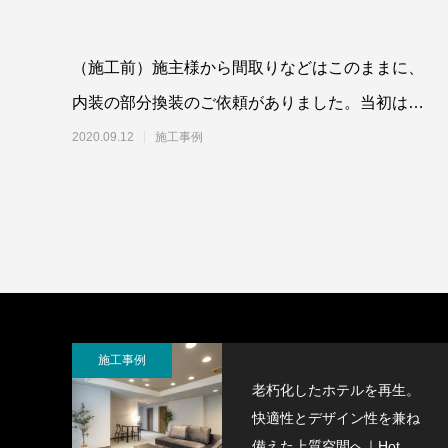
（施工前）施主様から間取りなどはこのままに、
内装の部分換装のご依頼がありました。当初は、
特に部屋に不満はないので、
2020.09.12
施工事例
施工事例
老朽化したホテルを再生。
快適性とデザイン性を兼ね
備えた上質空間へ｜Hotel