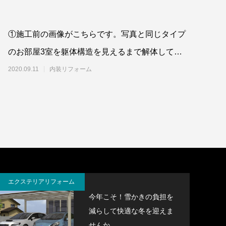
①施工前の画像がこちらです。写真と同じタイプ
のお部屋3室を躯体構造を見えるまで解体して、
柱事や水道管など隠れて見えない部分
2020.09.11
内装リフォーム
エクステリアリフォーム
今年こそ！雪かきの負担を
減らして快適な冬を迎えま
せんか