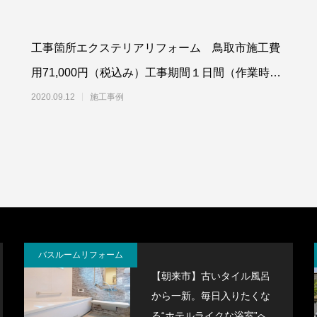
工事箇所エクステリアリフォーム 鳥取市施工費
用71,000円（税込み）工事期間１日間（作業時
間：6.5時間）採用機器郵便ポストPanaso
2020.09.12
施工事例
バスルームリフォーム
【朝来市】古いタイル風呂
から一新。毎日入りたくな
る“ホテルライクな浴室”へ