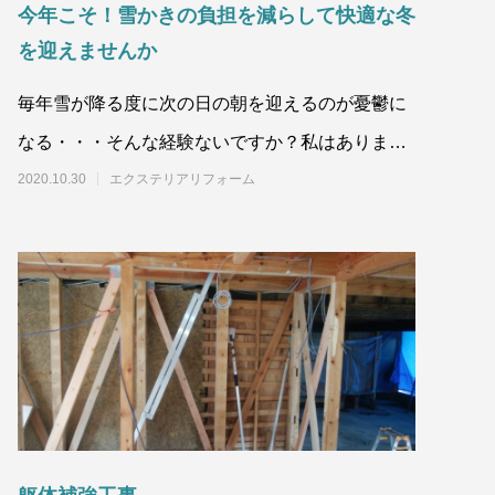
今年こそ！雪かきの負担を減らして快適な冬
2020.09.12
を迎えませんか
毎年雪が降る度に次の日の朝を迎えるのが憂鬱に
なる・・・そんな経験ないですか？私はありま
す。雪が降っていたら寝ても寝た気になれない。
2020.10.30
エクステリアリフォーム