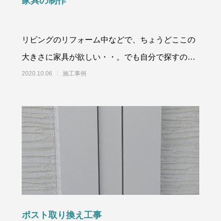
家具の制作
リビングのリフォーム中などで、ちょうどここの
大きさに家具が欲しい・・。でも自分で探すのも
煩わしいし、組むのも嫌だ。特にデザインにこだ
2020.10.06
施工事例
わるわ
ポスト取り換え工事