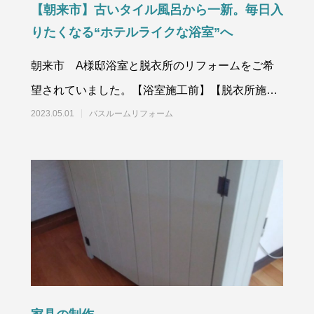
【朝来市】古いタイル風呂から一新。毎日入
6
2020.09.28
りたくなる“ホテルライクな浴室”へ
朝来市 A様邸浴室と脱衣所のリフォームをご希
望されていました。【浴室施工前】【脱衣所施工
前】昔ながらのタイル張
2023.05.01
バスルームリフォーム