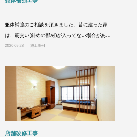
躯体補強工事
躯体補強のご相談を頂きました。昔に建った家
は、筋交い(斜めの部材)が入ってない場合があり
ます。筋交いがないと、建物自体の強度が弱く
2020.09.28
施工事例
店舗改修工事